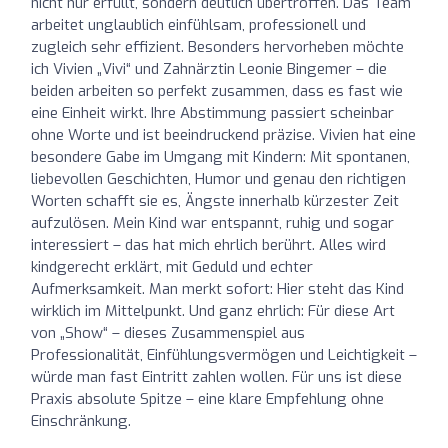
nicht nur erfüllt, sondern deutlich übertroffen. Das Team
arbeitet unglaublich einfühlsam, professionell und
zugleich sehr effizient. Besonders hervorheben möchte
ich Vivien „Vivi“ und Zahnärztin Leonie Bingemer – die
beiden arbeiten so perfekt zusammen, dass es fast wie
eine Einheit wirkt. Ihre Abstimmung passiert scheinbar
ohne Worte und ist beeindruckend präzise. Vivien hat eine
besondere Gabe im Umgang mit Kindern: Mit spontanen,
liebevollen Geschichten, Humor und genau den richtigen
Worten schafft sie es, Ängste innerhalb kürzester Zeit
aufzulösen. Mein Kind war entspannt, ruhig und sogar
interessiert – das hat mich ehrlich berührt. Alles wird
kindgerecht erklärt, mit Geduld und echter
Aufmerksamkeit. Man merkt sofort: Hier steht das Kind
wirklich im Mittelpunkt. Und ganz ehrlich: Für diese Art
von „Show“ – dieses Zusammenspiel aus
Professionalität, Einfühlungsvermögen und Leichtigkeit –
würde man fast Eintritt zahlen wollen. Für uns ist diese
Praxis absolute Spitze – eine klare Empfehlung ohne
Einschränkung.