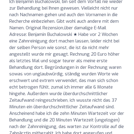
Ich Benjamin Buchalowski, bin seit dem Vorfall nie wieder
zur Behandlung bei Ihnen gewesen. Vielleicht nicht nur
nach Nachnamen gehen und auch den Vornamen in die
Recherche einbeziehen. Gibt wohl auch andere mit dem
Namen. Original Rezension,über damalige E-Mail
Adresse: Benjamin Buchalowski ★ Habe vor 2 Wochen
eine Zahnreinigung dort machen lassen, leider nicht bei
der selben Person wie sonst, die ist da nicht mehr
angestellt wurde mir gesagt. Rechnung 20 Euro höher
als letztes Mal und sogar teurer als meine erste
Behandlung dort. Begründungen in der Rechnung waren
sowas von unglaubwürdig, ständig wurden Worte wie
erschwert und extrem verwendet, das man sich schon
echt betrogen fühlt, zumal ich immer alle 6 Monate
hingehe. Außerdem wurde überdurchschnittlicher
Zeitaufwand reingeschrieben, ich wusste nicht das 37
Minuten ein überdurchschnittlicher Zeitaufwand sind.
Anscheinend habe ich die zehn Minuten Wartezeit vor der
Behandlung und die 20 Minuten Wartezeit (ungelogen)
nach der Zahnreinigung, das warten zur Kontrolle auf die
Zahnärztin mitbezahlt. Ich habe dort angerufen und