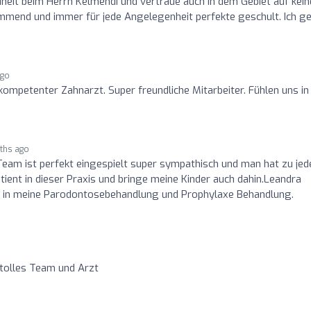
ndheit beim Herrn Kelmendi und vertraue auch in dem Gebiet auf kei
mmend und immer für jede Angelegenheit perfekte geschult. Ich g
ago
kompetenter Zahnarzt. Super freundliche Mitarbeiter. Fühlen uns in
ths ago
eam ist perfekt eingespielt super sympathisch und man hat zu jed
Patient in dieser Praxis und bringe meine Kinder auch dahin.Leandra
ch in meine Parodontosebehandlung und Prophylaxe Behandlung.
, tolles Team und Arzt