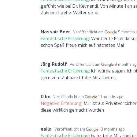
gefühlt wie bei Dr. Kelmendi. Von Minute 1 an 
Zahnarzt gehe. Weiter so ☺️
Nassair Beer
Veröffentlicht am
9 months 
Fantastische Erfahrung:
War heute Früh da su
schon Spaß freue mich auf nächstes Mal
Jörg Rudolf
Veröffentlicht am
9 months ag
Fantastische Erfahrung:
Ich würde sagen, ich b
gern zum Zahnarzt tolle Mitarbeiter.
D Im
Veröffentlicht am
10 months ago
Negative Erfahrung:
Mir ist als Privatversic
diese wirklich gemacht wurden
esila
Veröffentlicht am
10 months ago
Fantastische Erfahrung:
Ganz tolle Mitarbeite