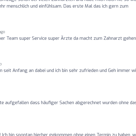
sehr menschlich und einfühlsam. Das erste Mal das ich gern zum
ago
per Team super Service super Ärzte da macht zum Zahnarzt gehen
o
in seit Anfang an dabei und ich bin sehr zufrieden und Geh immer w
herte aufgefallen dass häufiger Sachen abgerechnet wurden ohne da
r! Ich bin spontan hierher gekommen ohne einen Termin zu haben, w