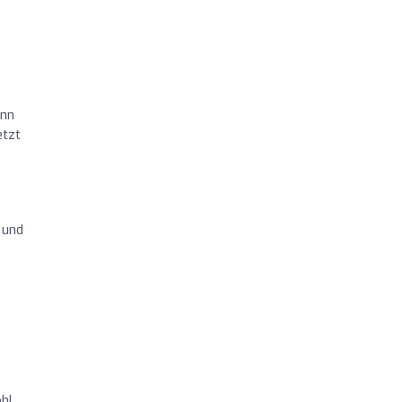
ann
etzt
 und
hl