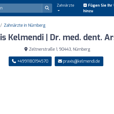
Zahnärzte
Fügen Sie Ihr
hinzu
Zahnärzte in Nürnberg
is Kelmendi | Dr. med. dent. A
Zeltnerstraße 1, 90443, Nürnberg
+4991180194570
praxis@kelmendi.de