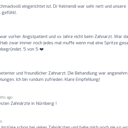
chmackvoll eingerichtet ist. Dr Kelmendi war sehr nett und unsere
 gefühlt.
n, war vorher Angstpatient und xx Jahre nicht beim Zahnarzt. War d
 Hab zwar immer noch jedes mal muffe wenn mal eine Spritze ges
unbegründet. 5 von 5 ❤️
tenter und freundlicher Zahnarzt. Die Behandlung war angenehm
lungen. Ich bin rundum zufrieden. Klare Empfehlung!
ths ago
esten Zahnärzte in Nürnberg !
go
 Umzüge schon bei vielen Zahnärzten und habe mich noch nie so wo