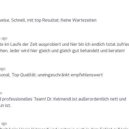
eise. Schnell, mit top Resultat. Keine Wartezeiten
s ago
e im Laufe der Zeit ausprobiert und hier bin ich endlich total zufri
n. Jeder wird hier gleich und gleich gut behandelt und beraten!
ago
rsonal, Top-Qualität, uneingeschränkt empfehlenswert
go
d professionelles Team! Dr. Kelmendi ist außerordentlich nett und
n ist.
 ago