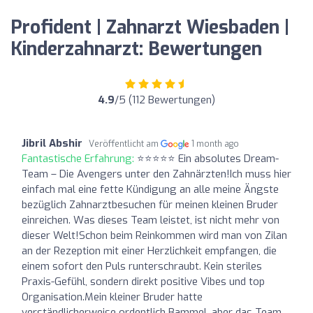
Profident | Zahnarzt Wiesbaden |
Kinderzahnarzt: Bewertungen
4.9
/5 (112 Bewertungen)
Jibril Abshir
Veröffentlicht am
1 month ago
Fantastische Erfahrung:
​⭐⭐⭐⭐⭐ Ein absolutes Dream-
Team – Die Avengers unter den Zahnärzten! ​Ich muss hier
einfach mal eine fette Kündigung an alle meine Ängste
bezüglich Zahnarztbesuchen für meinen kleinen Bruder
einreichen. Was dieses Team leistet, ist nicht mehr von
dieser Welt! ​Schon beim Reinkommen wird man von Zilan
an der Rezeption mit einer Herzlichkeit empfangen, die
einem sofort den Puls runterschraubt. Kein steriles
Praxis-Gefühl, sondern direkt positive Vibes und top
Organisation. ​Mein kleiner Bruder hatte
verständlicherweise ordentlich Bammel, aber das Team